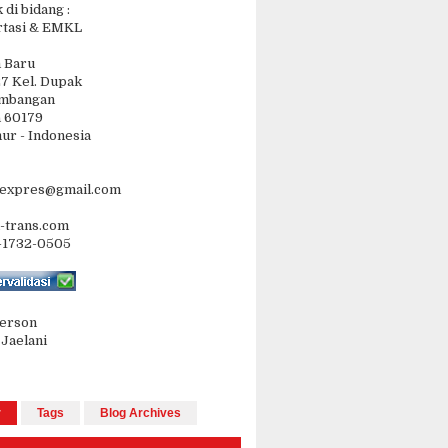
di bidang :
rtasi & EMKL
m Baru
27 Kel. Dupak
embangan
 60179
ur - Indonesia
sexpres@gmail.com
-trans.com
-1732-0505
Person
 Jaelani
r
Tags
Blog Archives