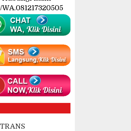
/WA.081217320505
 TRANS