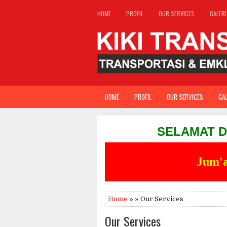
HOME
PROFIL
OUR SERVICES
GALERI
HOME
PROFIL
OUR SERVICES
GAL
SELAMAT DATANG D
Jum'a
Home
» » Our Services
Our Services