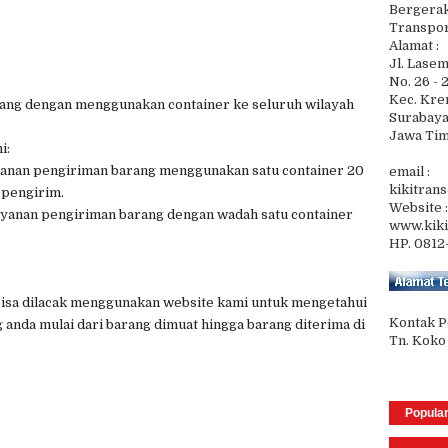
Bergerak 
Transpo
Alamat :
Jl. Lase
No. 26 - 
Kec. Kr
rang dengan menggunakan container ke seluruh wilayah
Surabaya
Jawa Tim
i:
layanan pengiriman barang menggunakan satu container 20
email :
kikitran
u pengirim.
Website :
layanan pengiriman barang dengan wadah satu container
www.kiki
HP. 0812
 bisa dilacak menggunakan website kami untuk mengetahui
Kontak 
anda mulai dari barang dimuat hingga barang diterima di
Tn. Koko
Popula