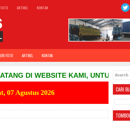
 FOTO
ARTIKEL
KONTAK
ERI FOTO
ARTIKEL
KONTAK
I WEBSITE KAMI, UNTUK INFO & ORD
CARI BL
t, 07 Agustus 2026
TOMBOL